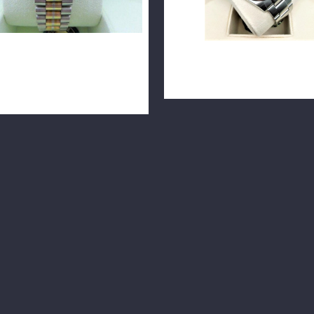
勞力士 DATEJUST 68289 BIC
ROLEX 勞力士 Oyster Perpet
鑽電腦面 31毫米腕錶 n0317-
114300 蠔式紫色 39mm n079