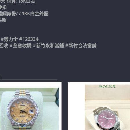
0米 材質: 18K白金
疊扣
鏽鋼錶帶/ / 18K白金外圈
8%新
 #勞力士 #126334
回收 #全省收購 #新竹永和當鋪 #新竹合法當舖
品