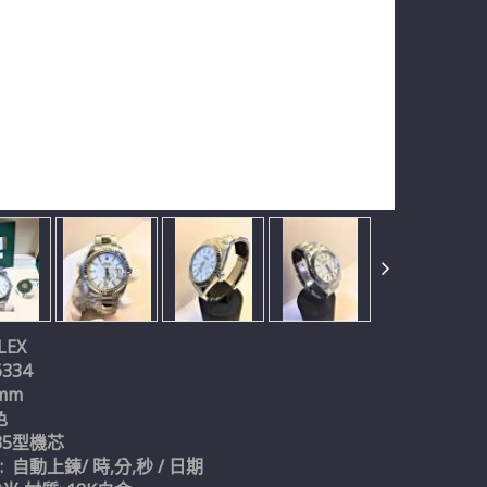
LEX
6334
1mm
色
235型機芯
 自動上鍊/ 時,分,秒 / 日期