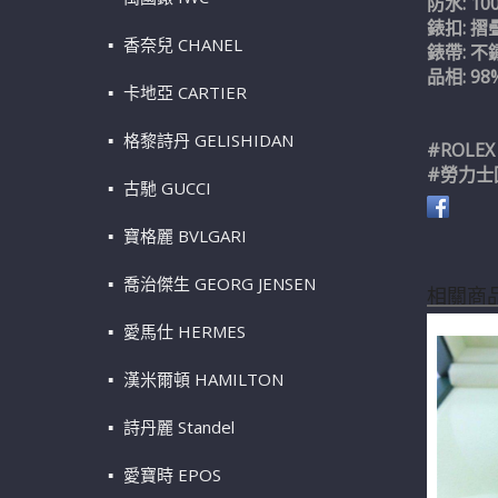
防水: 10
錶扣: 摺
香奈兒 CHANEL
錶帶: 不
品相: 9
卡地亞 CARTIER
格黎詩丹 GELISHIDAN
#ROLEX
#勞力士
古馳 GUCCI
寶格麗 BVLGARI
喬治傑生 GEORG JENSEN
相關商
愛馬仕 HERMES
漢米爾頓 HAMILTON
詩丹麗 Standel
愛寶時 EPOS