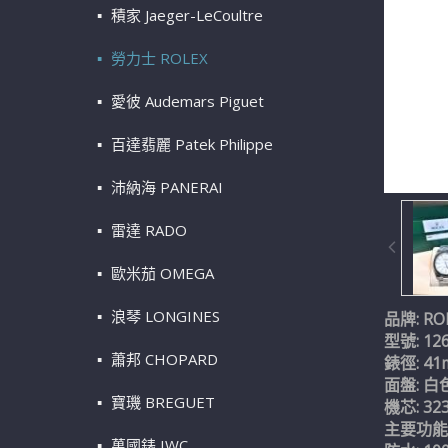
積家 Jaeger-LeCoultre
勞力士 ROLEX
愛彼 Audemars Piguet
百達翡麗 Patek Philippe
沛納海 PANERAI
雷達 RADO
歐米茄 OMEGA
浪琴 LONGINES
品牌: RO
型號: 12
蕭邦 CHOPARD
錶徑: 4
面盤: 白
寶璣 BREGUET
機芯: 3
主要功能:
萬國錶 IWC