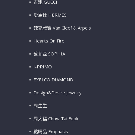
古馳 GUCCI
愛馬仕 HERMES
梵克雅寶 Van Cleef & Arpels
Hearts On Fire
蘇菲亞 SOPHIA
I-PRIMO
EXELCO DIAMOND
Design&Desire Jewelry
周生生
周大福 Chow Tai Fook
點睛品 Emphasis