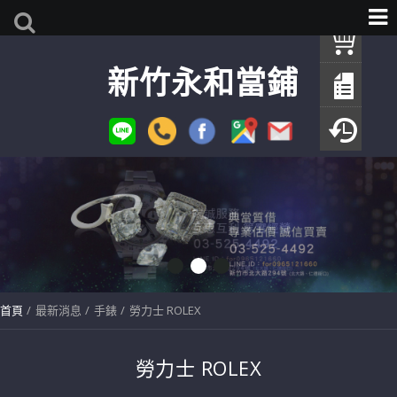
我
新竹永和當鋪
查
填
瀏
首頁
最新消息
手錶
勞力士 ROLEX
勞力士 ROLEX