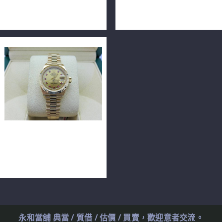
Perpetual 177200 31mm
116139 18K精鑲鑽石腕錶
n0079
36mm n0148-05
ROLEX 勞力士 DATEJUST
69178LR 原鑲紅寶小白寶鑽
面 26毫米 18K n0527
永和當舖 典當 / 質借 / 估價 / 買賣，歡迎意者交流。