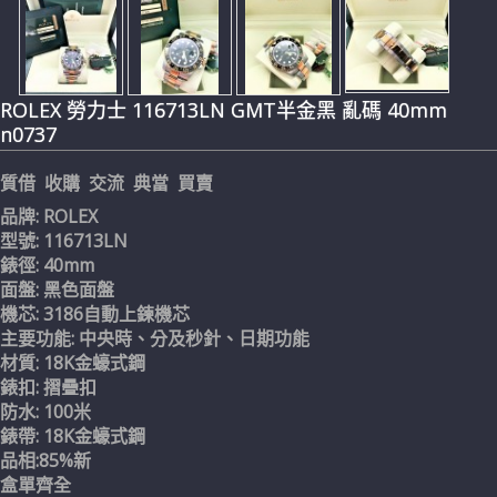
ROLEX 勞力士 116713LN GMT半金黑 亂碼 40mm
n0737
質借 收購 交流 典當 買賣
品牌: ROLEX
型號: 116713LN
錶徑: 40mm
面盤: 黑色面盤
機芯: 3186自動上鍊機芯
主要功能: 中央時、分及秒針、日期功能
材質: 18K金蠔式鋼
錶扣: 摺疊扣
防水: 100米
錶帶: 18K金蠔式鋼
品相:85%新
盒單齊全