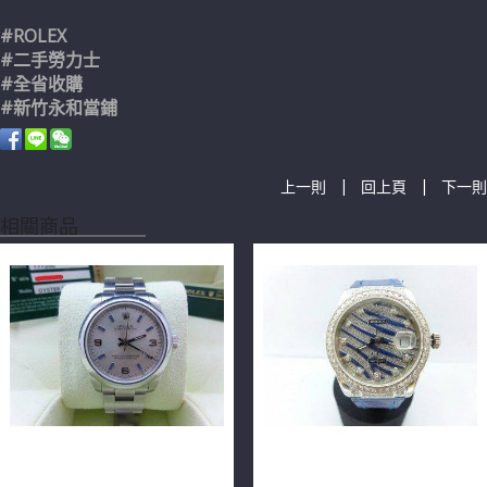
#ROLEX
#二手勞力士
#全省收購
#新竹永和當鋪
|
|
上一則
回上頁
下一則
相關商品
ROLEX 勞力士 Oyster
ROLEX 勞力士 DateJust