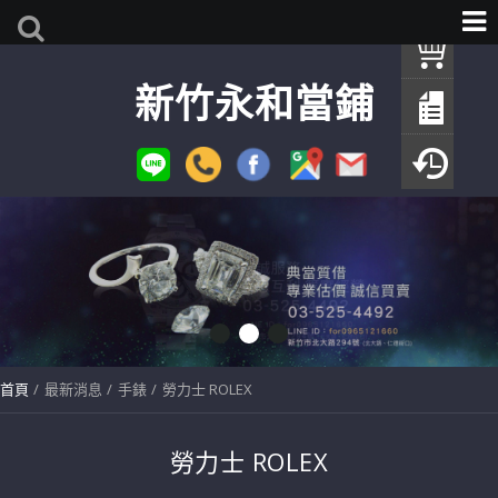
我
新竹永和當鋪
查
填
瀏
首頁
最新消息
手錶
勞力士 ROLEX
勞力士 ROLEX