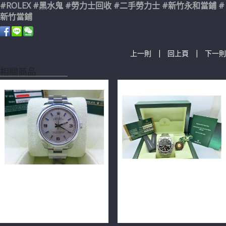
#ROLEX #黑水鬼 #勞力士回收 #二手勞力士 #新竹永和當鋪 #
新竹當鋪
|
|
上一則
回上頁
下一則
相關商品
ROLEX 勞力士 Oyster
ROLEX 勞力士 EXPLORERⅡ
Perpetual 177200 31mm
探險家 216570 42毫米
n0079
n0625