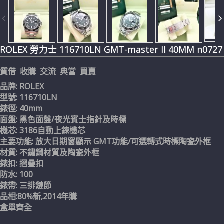
ROLEX 勞力士 116710LN GMT-master II 40MM n0727
質借 收購 交流 典當 買賣
品牌: ROLEX
型號: 116710LN
錶徑: 40mm
面盤: 黑色面盤/夜光賓士指針及時標
機芯: 3186自動上鍊機芯
主要功能: 放大日期窗顯示 GMT功能/可選轉式時標陶瓷外框
材質: 不鏽鋼材質及陶瓷外框
錶扣: 摺疊扣
防水: 100
錶帶: 三排鏈節
品相:80%新,2014年購
盒單齊全