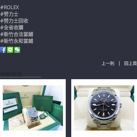
#ROLEX
#勞力士
#勞力士回收
#全省收購
#新竹合法當鋪
#新竹永和當鋪
|
上一則
回上頁
相關商品