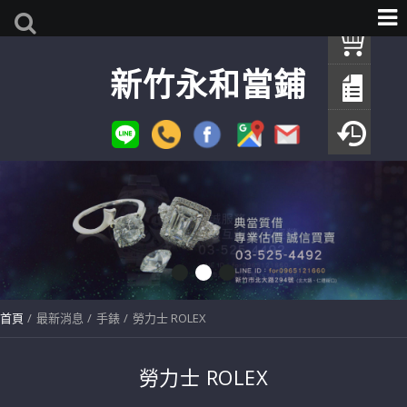
我
新竹永和當鋪
查
填
瀏
首頁
最新消息
手錶
勞力士 ROLEX
勞力士 ROLEX