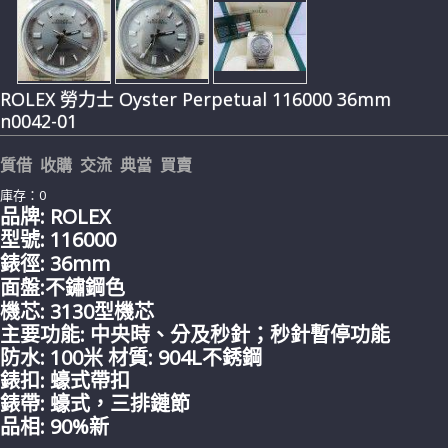
ROLEX 勞力士 Oyster Perpetual 116000 36mm
n0042-01
質借 收購 交流 典當 買賣
庫存：0
品牌: ROLEX
型號: 116000
錶徑: 36mm
面盤:不鏽鋼色
機芯: 3130型機芯
主要功能:
中央時、分及秒針；秒針暫停功能
防水: 100米 材質:
904L不銹鋼
錶扣:
蠔式
帶
扣
錶帶:
蠔式，三排鏈節
品相: 90%新