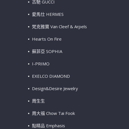
古馳 GUCCI
愛馬仕 HERMES
梵克雅寶 Van Cleef & Arpels
Hearts On Fire
蘇菲亞 SOPHIA
I-PRIMO
EXELCO DIAMOND
Design&Desire Jewelry
周生生
周大福 Chow Tai Fook
點睛品 Emphasis