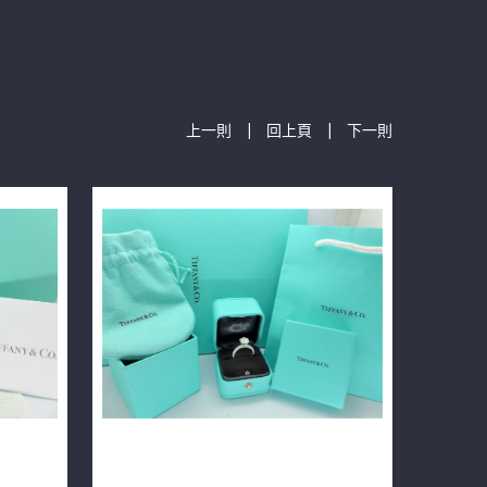
|
|
上一則
回上頁
下一則
 950純
Tiffany&Co.蒂芬妮 Setting 1.85ct
H/VVS2/車工完美 H&A PT950