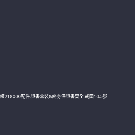
.購於專櫃218000配件.證書盒裝&終身保證書齊全.戒圍10.5號