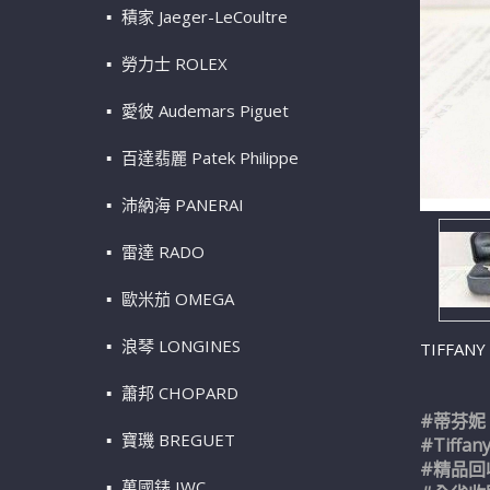
積家 Jaeger-LeCoultre
勞力士 ROLEX
愛彼 Audemars Piguet
百達翡麗 Patek Philippe
沛納海 PANERAI
雷達 RADO
歐米茄 OMEGA
浪琴 LONGINES
TIFFA
蕭邦 CHOPARD
#蒂芬妮
寶璣 BREGUET
#Tiffan
#精品回
萬國錶 IWC