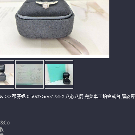
NY & CO 蒂芬妮 0.50ct/G/VS1/3EX.八心八箭.完美車工鉑金戒台
y&Co
收