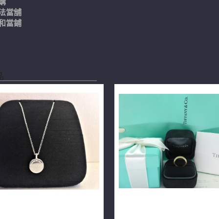
購
法當舖
和當鋪
品
ny&Co.蒂芬妮 925銀小圓型項鍊
TIFFANY&CO專櫃正品Milgrain
01
鉑金+18K玫瑰金戒指 m1859