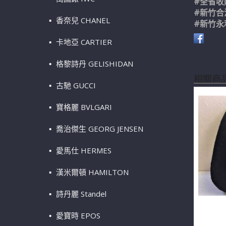
#全省收
#新竹合
香奈兒 CHANEL
#新竹永
卡地亞 CARTIER
格黎詩丹 GELISHIDAN
相關商
古馳 GUCCI
寶格麗 BVLGARI
喬治傑生 GEORG JENSEN
愛馬仕 HERMES
漢米爾頓 HAMILTON
詩丹麗 Standel
Tiffa
愛寶時 EPOS
n0713-