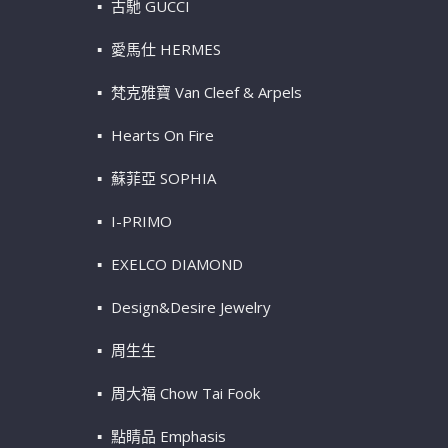
古馳 GUCCI
愛馬仕 HERMES
梵克雅寶 Van Cleef & Arpels
Hearts On Fire
蘇菲亞 SOPHIA
I-PRIMO
EXELCO DIAMOND
Design&Desire Jewelry
周生生
周大福 Chow Tai Fook
點睛品 Emphasis