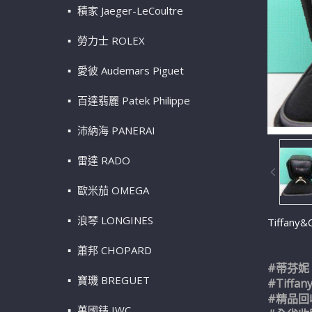
積家 Jaeger-LeCoultre
勞力士 ROLEX
愛彼 Audemars Piguet
百達翡麗 Patek Philippe
沛納海 PANERAI
雷達 RADO
歐米茄 OMEGA
浪琴 LONGINES
Tiffan
蕭邦 CHOPARD
#蒂芬妮
寶璣 BREGUET
#Tiffan
#精品回
萬國錶 IWC