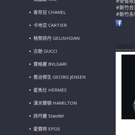
#全省收
#新竹合
香奈兒 CHANEL
#新竹永
卡地亞 CARTIER
格黎詩丹 GELISHIDAN
相關商
古馳 GUCCI
寶格麗 BVLGARI
喬治傑生 GEORG JENSEN
愛馬仕 HERMES
漢米爾頓 HAMILTON
詩丹麗 Standel
TIFFA
愛寶時 EPOS
項鍊 m1