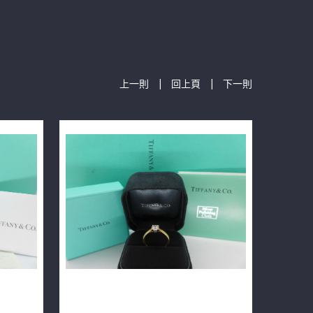
|
|
上一則
回上頁
下一則
 950純
Tiffany & Co. 蒂芬妮 鑽戒 0.54ct
F/VVS2/3EX PT950/18K n0118