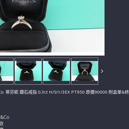
y&Co. 蒂芬妮 鑽石戒指 0.3ct H/SI1/3EX PT950 原價9000
y&Co
收