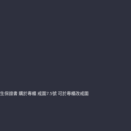
0 附盒單&終生保證書 購於專櫃 戒圍7.5號 可於專櫃改戒圍