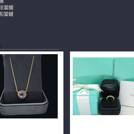
購
法當舖
和當鋪
品
NY&CO 蒂芬妮 寶石 18K玫瑰金
TIFFANY&CO專櫃正品Milgrain
478-02
鉑金+18K玫瑰金戒指 m1859