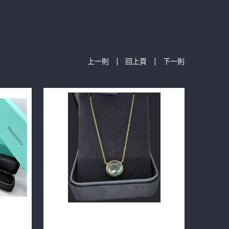
|
|
上一則
回上頁
下一則
tti 鑽石
TIFFANY&CO 蒂芬妮 寶石 18K玫瑰金
561
項鍊 m1478-01