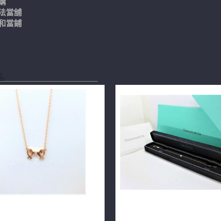
購
法當舖
和當鋪
品
y&Co. 蒂芬妮 雙重 Loving Heart
Tiffany & Co.蒂芬妮 Elsa Pere
 鑽石項鍊 n0759
心形手鏈 0.17ct 18K玫瑰金 n0