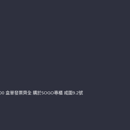
84000 盒單發票齊全 購於SOGO專櫃 戒圍9.2號