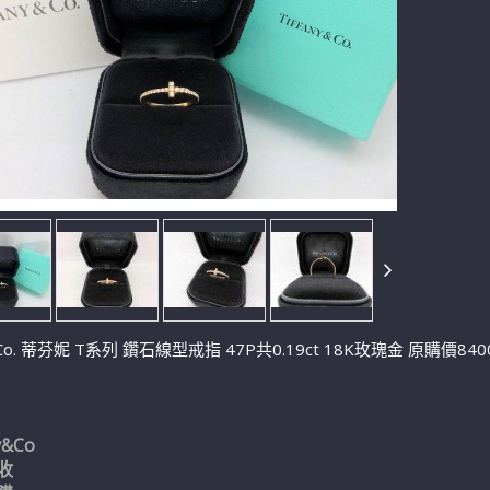
y&Co. 蒂芬妮 T系列 鑽石線型戒指 47P共0.19ct 18K玫瑰金 原購價
y&Co
收