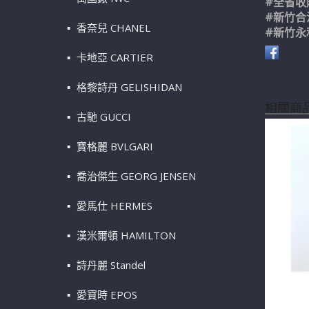
#全省收
#新竹合
香奈兒 CHANEL
#新竹永
卡地亞 CARTIER
格黎詩丹 GELISHIDAN
相關商
古馳 GUCCI
寶格麗 BVLGARI
喬治傑生 GEORG JENSEN
愛馬仕 HERMES
漢米爾頓 HAMILTON
詩丹麗 Standel
Tiffan
愛寶時 EPOS
黃18K金