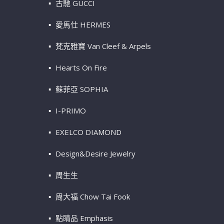
古馳 GUCCI
愛馬仕 HERMES
梵克雅寶 Van Cleef & Arpels
Hearts On Fire
蘇菲亞 SOPHIA
I-PRIMO
EXELCO DIAMOND
Design&Desire Jewelry
周生生
周大福 Chow Tai Fook
點睛品 Emphasis