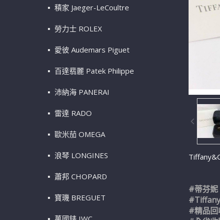
積家 Jaeger-LeCoultre
勞力士 ROLEX
愛彼 Audemars Piguet
百達翡麗 Patek Philippe
沛納海 PANERAI
雷達 RADO
歐米茄 OMEGA
浪琴 LONGINES
Tiffan
蕭邦 CHOPARD
#蒂芬妮
寶璣 BREGUET
#Tiffan
#精品回
萬國錶 IWC