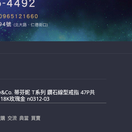
any&Co. 蒂芬妮 T系列 鑽石線型戒指 47P共
t 18K玫瑰金 n0312-03
購 交流 典當 買賣