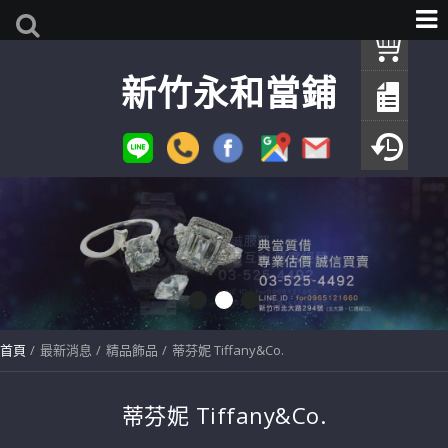
我
新竹永和當鋪
查
填
瀏
首頁
最新消息
精品飾品
蒂芬妮 Tiffany&Co.
蒂芬妮 Tiffany&Co.