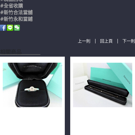
#全省收購
#新竹合法當舖
#新竹永和當鋪
|
|
上一則
回上頁
下一則
相關商品
Tiffany&Co.蒂芬妮 鑽石戒指
Tiffany & Co.蒂芬妮 Elsa
0.2ct D/VS1/2EX PT950
Peretti 鑽石心形手鏈 0.17ct
n0178-02
18K玫瑰金 n0561