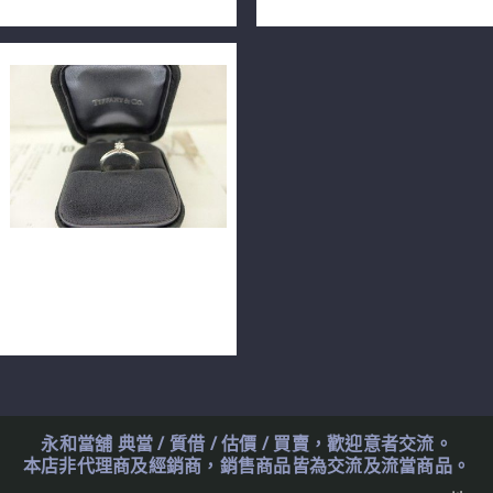
TIFFANY & CO 蒂芬妮 0.2ct
G/VVS2/EX車工 鉑金鑽石戒
指 m0597
永和當舖 典當 / 質借 / 估價 / 買賣，歡迎意者交流。
本店非代理商及經銷商，銷售商品皆為交流及流當商品。