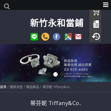
我
新竹永和當鋪
查
填
瀏
首頁
最新消息
精品飾品
蒂芬妮 Tiffany&Co.
蒂芬妮 Tiffany&Co.