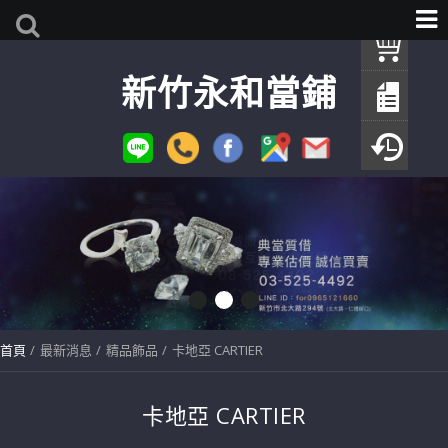
我
新竹永和當鋪
查
填
瀏
首頁
最新消息
精品飾品
卡地亞 CARTIER
卡地亞 CARTIER