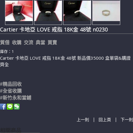
Cartier 卡地亞 LOVE 戒指 18K金 48號 n0230
質借 收購 交流 典當 買賣
庫存：1
Cartier 卡地亞 LOVE 戒指 18K金 48號 新品價35000 盒單袋&購證
齊全
#精品回收
#全省收購
#新竹永和當鋪
|
|
上一則
回上頁
下一則
相關商品