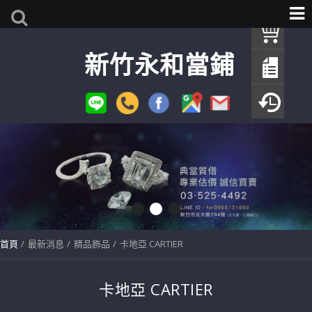
我
新竹永和當鋪
查
填
瀏
首頁
最新消息
精品飾品
卡地亞 CARTIER
卡地亞 CARTIER