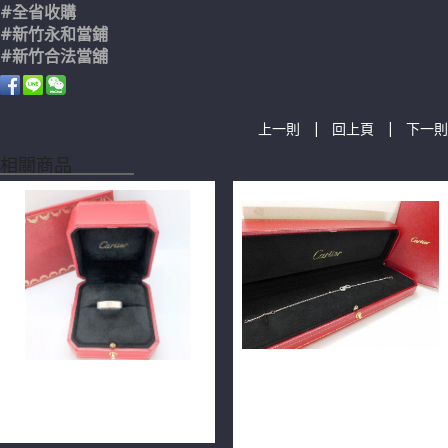
#全省收購
#新竹永和當鋪
​#新竹合法當舖
|
|
上一則
回上頁
下一則
相關商品
Cartier 卡地亞 LOVE 戒指 白
Cartier 卡地亞 AGRAFE 鑽石
18K金 60號 專櫃正品 n0722
手鍊 32P共 0.13ct 18K
n0316