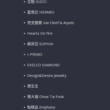
古馳 GUCCI
愛馬仕 HERMES
梵克雅寶 Van Cleef & Arpels
Hearts On Fire
蘇菲亞 SOPHIA
I-PRIMO
EXELCO DIAMOND
Design&Desire Jewelry
周生生
周大福 Chow Tai Fook
點睛品 Emphasis