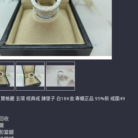
RI 寶格麗 五環 經典戒 鍊墜子 白18K金.專櫃正品 95%新 戒圍49
回收
購
和當鋪