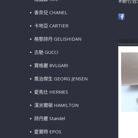
#新竹合
香奈兒 CHANEL
卡地亞 CARTIER
格黎詩丹 GELISHIDAN
相關商
古馳 GUCCI
寶格麗 BVLGARI
喬治傑生 GEORG JENSEN
愛馬仕 HERMES
漢米爾頓 HAMILTON
詩丹麗 Standel
BVLGA
戒指 18
愛寶時 EPOS