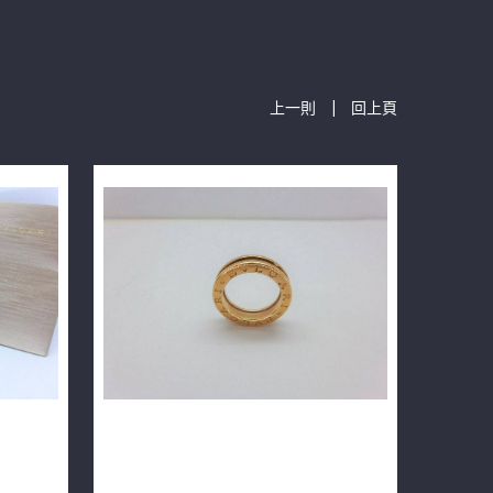
|
上一則
回上頁
18K玫瑰金
BVLGARI 寶格麗 B.Zero1 玫瑰金 單環
戒 46號 m0656-01