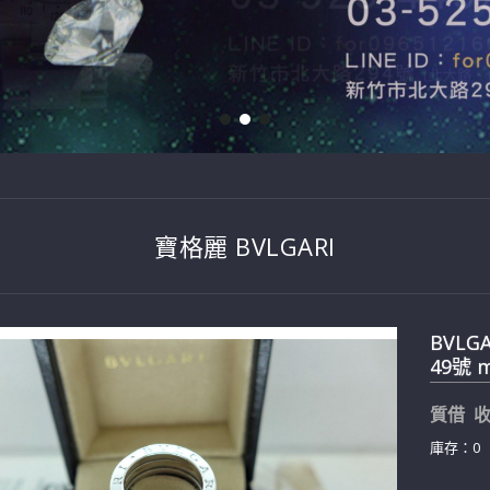
寶格麗 BVLGARI
BVLG
49號 
質借 收
庫存：0