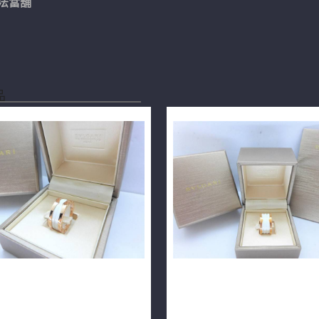
法當舖
品
RI 寶格麗 B.ZERO1 雙環白陶瓷
BVLGARI 寶格麗 B.ZERO1 
K玫瑰金 52號 F9711
白色陶瓷 四環戒 53號 n0455