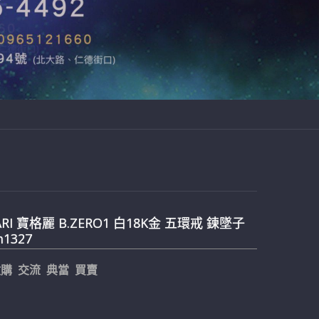
ARI 寶格麗 B.ZERO1 白18K金 五環戒 鍊墜子
m1327
購 交流 典當 買賣