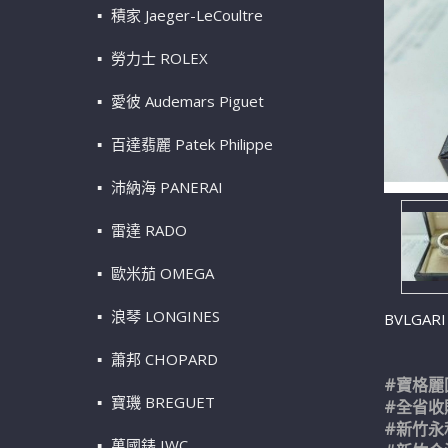
積家 Jaeger-LeCoultre
勞力士 ROLEX
愛彼 Audemars Piguet
百達翡麗 Patek Philippe
沛納海 PANERAI
雷達 RADO
歐米茄 OMEGA
浪琴 LONGINES
BVLGA
蕭邦 CHOPARD
#寶格麗
寶璣 BREGUET
#全省收
#新竹永
萬國錶 IWC