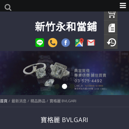
我
新竹永和當鋪
查
填
瀏
首頁
最新消息
精品飾品
寶格麗 BVLGARI
寶格麗 BVLGARI