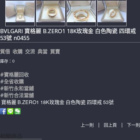
BVLGARI 寶格麗 B.ZERO1 18K玫瑰金 白色陶瓷 四環戒
53號 n0455
質借 收購 交流 典當 買賣
庫存：0
#寶格麗回收
#全省收購
#新竹永和當鋪
#新竹合法當舖
寶格麗 B.ZERO1 18K玫瑰金 白色陶瓷 四環戒 53號
|
|
上一則
回上頁
下一則
相關商品