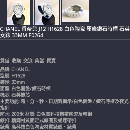
CHANEL 香奈兒 J12 H1628 白色陶瓷 原廠鑽石時標 石英
女錶 33MM F0264
質借 收購 交流 典當 買賣
品牌: CHANEL
型號: H1628
錶徑: 33mm
面盤:
白色面盤/鑽石時標
機芯: 石英機芯
主要功能: 時、分、秒、日期窗顯示/白色面盤 / 鑽石時標及夜光
指針
防水: 200米 材質: 白色高科技精密陶瓷及精鋼
錶扣: 精鋼材質固定式錶圈及蝴蝶帶扣
錶帶: 高科技白色陶瓷材質錶殼、錶帶