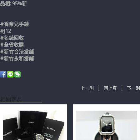
品相: 95%新
#香奈兒手錶
#J12
#名錶回收
#全省收購
#新竹合法當舖
#新竹永和當鋪
|
|
上一則
回上頁
下一則
相關商品