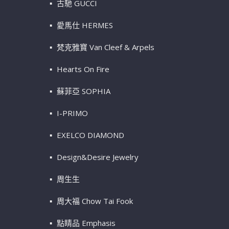
古馳 GUCCI
愛馬仕 HERMES
梵克雅寶 Van Cleef & Arpels
Hearts On Fire
蘇菲亞 SOPHIA
I-PRIMO
EXELCO DIAMOND
Design&Desire Jewelry
周生生
周大福 Chow Tai Fook
點睛品 Emphasis