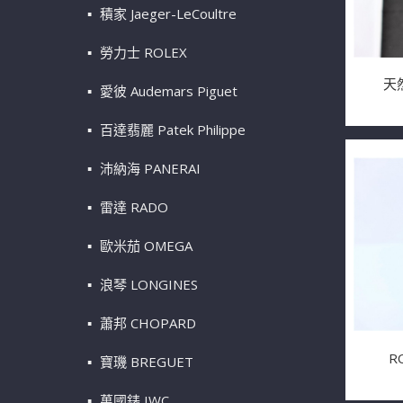
積家 Jaeger-LeCoultre
勞力士 ROLEX
天然
愛彼 Audemars Piguet
百達翡麗 Patek Philippe
沛納海 PANERAI
雷達 RADO
歐米茄 OMEGA
浪琴 LONGINES
蕭邦 CHOPARD
R
寶璣 BREGUET
萬國錶 IWC