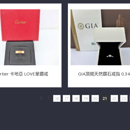
artier 卡地亞 LOVE單鑽戒
GIA頂規天然鑽石戒指 0.34c
16
17
18
19
20
21
22
23