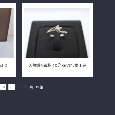
t D
天然鑽石戒指 10分 G/VS1/車工完
24
25
共 519 筆