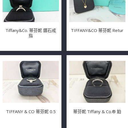
Tiffany&Co. 蒂芬妮 鑽石戒
TIFFANY&CO 蒂芬妮 Retur
指
TIFFANY & CO 蒂芬妮 0.5
蒂芬妮 Tiffany & Co.® 鉑