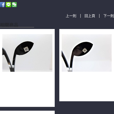
|
|
上一則
回上頁
下一則
相關商品
GIA天然鑽石耳環 0.52ct
GIA鑽石耳環 0.3ct F/VS1/車
D/VVS1/3EX近乎完美 18K 全
工完美 H&A 14K m0602-05
新訂製款 n0402鑽+F9988-
單耳
03台