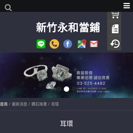
我
新竹永和當鋪
查
填
瀏
首頁
最新消息
鑽石珠寶
耳環
耳環