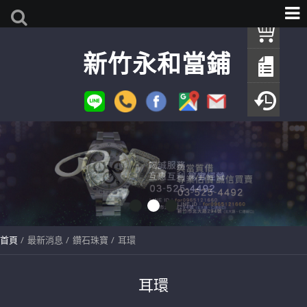
我
新竹永和當鋪
查
填
瀏
首頁
最新消息
鑽石珠寶
耳環
耳環