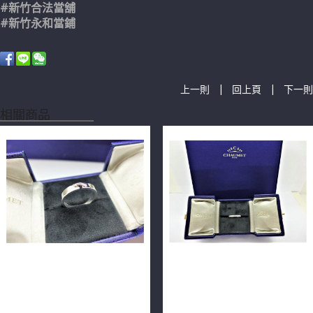
#新竹合法當舖
#新竹永和當鋪
|
|
上一則
回上頁
下一則
相關商品
CHAUMET 尚美 Liens
CHAUMET 尚美 Bee My
Evidence 戒指 18K 60號
Love 密鑲環鑽戒指 081891
n0667
18K n0609-01