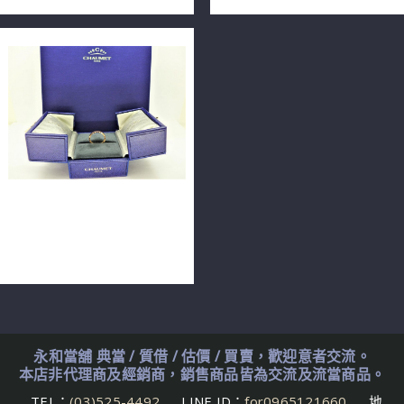
CHAUMET 尚美 Bee My
Love 戒指 081931 18K玫瑰
金 n0609-03
永和當舖 典當 / 質借 / 估價 / 買賣，歡迎意者交流。
本店非代理商及經銷商，銷售商品皆為交流及流當商品。
TEL：
(03)525-4492
LINE ID：
for0965121660
地