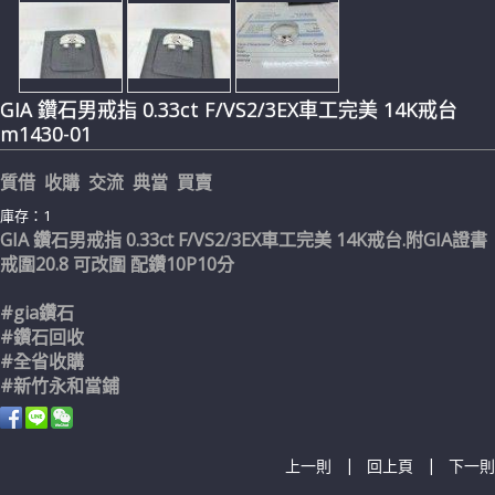
GIA 鑽石男戒指 0.33ct F/VS2/3EX車工完美 14K戒台
m1430-01
質借 收購 交流 典當 買賣
庫存：1
GIA 鑽石男戒指 0.33ct F/VS2/3EX車工完美 14K戒台.附GIA證書
戒圍20.8 可改圍 配鑽10P10分
#gia鑽石
#鑽石回收
#全省收購
#新竹永和當鋪
|
|
上一則
回上頁
下一則