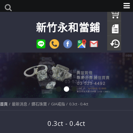
我
新竹永和當鋪
查
填
瀏
首頁
最新消息
鑽石珠寶
GIA戒指
0.3ct - 0.4ct
0.3ct - 0.4ct