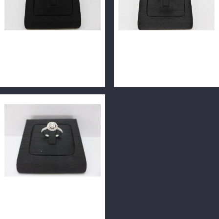
天然鑽石戒指 0.3ct F/VS1/車
天然鑽石戒指 0.32ct
工完美 H&A 配鑽約10分 14K
F/VS1/3EX/八心八箭 白K戒
薔薇藤蔓造型款 n0576
台 m0828-02
GIA鑽石戒指 0.31ct E/VS1/
車工完美 H&A PT950鉑金戒
台 n0653