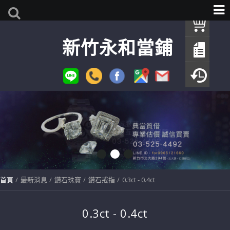
我
新竹永和當鋪
查
填
瀏
首頁
最新消息
鑽石珠寶
鑽石戒指
0.3ct - 0.4ct
0.3ct - 0.4ct