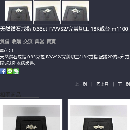
天然鑽石戒指 0.33ct F/VVS2/完美切工 18K戒台 m1100
質借 收購 交流 典當 買賣
庫存：1
天然鑽石戒指 0.33克拉 F/VVS2/完美切工/18K戒指.配鑽2P約4分.戒
圍8號.附本店證書.
|
|
上一則
回上頁
下一則
相關商品