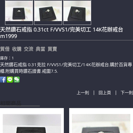
天然鑽石戒指 0.31ct F/VVS1/完美切工 14K花辦戒台
m1999
質借 收購 交流 典當 買賣
庫存：1
天然鑽石戒指 0.31克拉 F/VVS1/完美切工/14K花辦戒台.購於百貨專
櫃.附購買時鑽石證書.戒圍7.5.
|
|
上一則
回上頁
下一則
相關商品