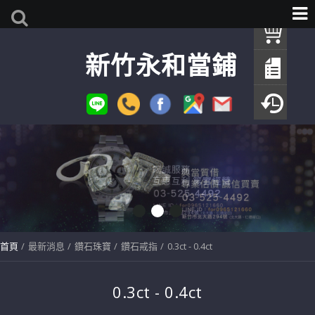
我
新竹永和當鋪
查
填
瀏
首頁
最新消息
鑽石珠寶
鑽石戒指
0.3ct - 0.4ct
0.3ct - 0.4ct