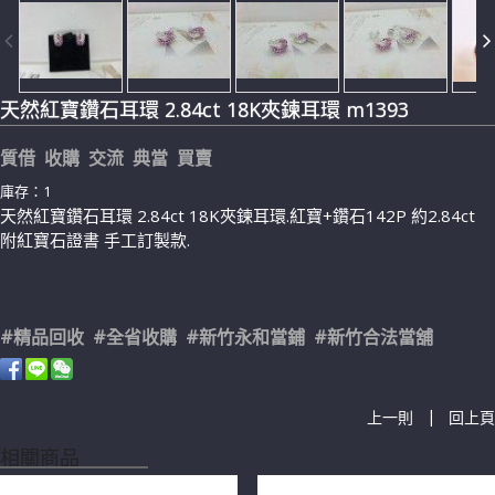
天然紅寶鑽石耳環 2.84ct 18K夾鍊耳環 m1393
質借 收購 交流 典當 買賣
庫存：1
天然紅寶鑽石耳環 2.84ct 18K夾鍊耳環.紅寶+鑽石142P 約2.84ct
附紅寶石證書 手工訂製款.
#精品回收 #全省收購 #新竹永和當鋪 #新竹合法當舖
|
上一則
回上頁
相關商品