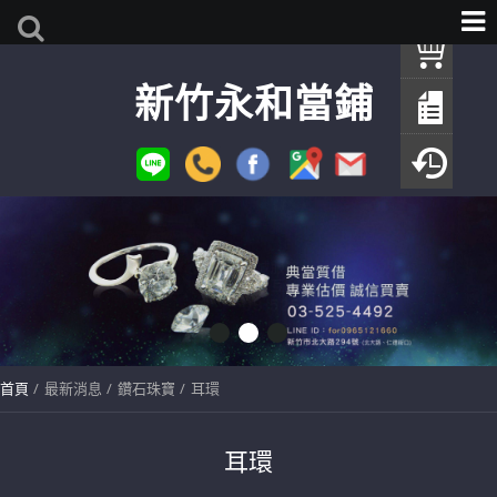
我
新竹永和當鋪
查
填
瀏
首頁
最新消息
鑽石珠寶
耳環
耳環