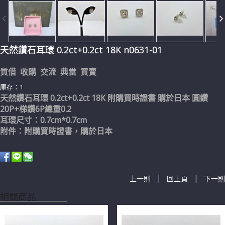
天然鑽石耳環 0.2ct+0.2ct 18K n0631-01
質借 收購 交流 典當 買賣
庫存：1
天然鑽石耳環 0.2ct+0.2ct 18K 附購買時證書 購於日本 圓鑽
20P+梯鑽6P總重0.2
耳環尺寸：0.7cm*0.7cm
附件：附購買時證書，購於日本
|
|
上一則
回上頁
下一則
相關商品