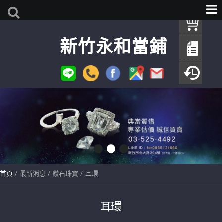
我
新竹永和當鋪
查
填
瀏
首頁
最新消息
鑽石珠寶
耳環
耳環